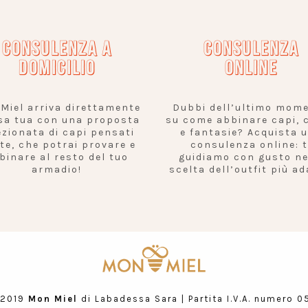
CONSULENZA A
CONSULENZA
DOMICILIO
ONLINE
Miel arriva direttamente
Dubbi dell’ultimo mom
sa tua con una proposta
su come abbinare capi, c
ezionata di capi pensati
e fantasie? Acquista 
 te, che potrai provare e
consulenza online: t
binare al resto del tuo
guidiamo con gusto ne
armadio!
scelta dell’outfit più ad
 2019
Mon Miel
di Labadessa Sara | Partita I.V.A. numero