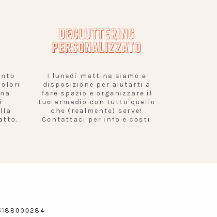
DECLUTTERING
PERSONALIZZATO
ento
I lunedì mattina siamo a
olori
disposizione per aiutarti a
una
fare spazio e organizzare il
i
tuo armadio con tutto quello
lla
che (realmente) serve!
atto.
Contattaci per info e costi.
 05188000284