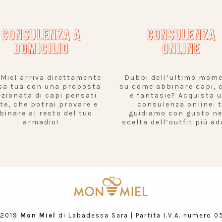
CONSULENZA A
CONSULENZA
DOMICILIO
ONLINE
Miel arriva direttamente
Dubbi dell’ultimo mom
sa tua con una proposta
su come abbinare capi, c
ezionata di capi pensati
e fantasie? Acquista 
 te, che potrai provare e
consulenza online: t
binare al resto del tuo
guidiamo con gusto ne
armadio!
scelta dell’outfit più ad
 2019
Mon Miel
di Labadessa Sara | Partita I.V.A. numero