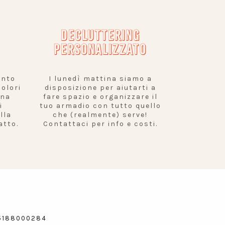
DECLUTTERING
PERSONALIZZATO
ento
I lunedì mattina siamo a
olori
disposizione per aiutarti a
una
fare spazio e organizzare il
i
tuo armadio con tutto quello
lla
che (realmente) serve!
atto.
Contattaci per info e costi.
 05188000284