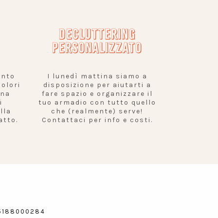
DECLUTTERING
PERSONALIZZATO
ento
I lunedì mattina siamo a
olori
disposizione per aiutarti a
una
fare spazio e organizzare il
i
tuo armadio con tutto quello
lla
che (realmente) serve!
atto.
Contattaci per info e costi.
 05188000284