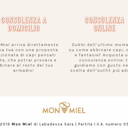
CONSULENZA A
CONSULENZA
DOMICILIO
ONLINE
Miel arriva direttamente
Dubbi dell’ultimo mom
sa tua con una proposta
su come abbinare capi, c
ezionata di capi pensati
e fantasie? Acquista 
 te, che potrai provare e
consulenza online: t
binare al resto del tuo
guidiamo con gusto ne
armadio!
scelta dell’outfit più ad
 2019
Mon Miel
di Labadessa Sara | Partita I.V.A. numero